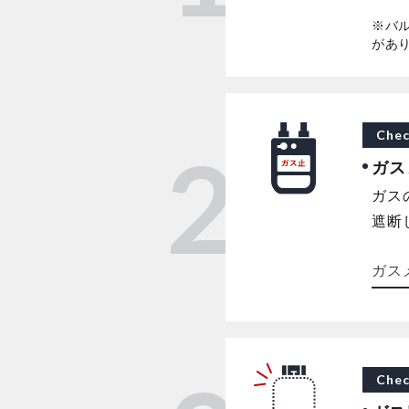
※バ
があ
Chec
2
ガス
ガス
遮断
ガス
Chec