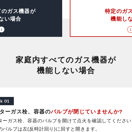
ての
ガス機器が
特定の
ガ
ない場合
機能し
家庭内すべてのガス機器が
機能しない場合
k 01
ターガス栓、
容器の
バルブが閉
じていませんか?
ターガス栓、容器のバルブを開けて点火を確認してください
のバルブは左(反時計回り)に回すと開きます。