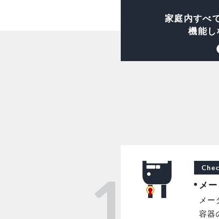
家庭内すべ
機能し
Chec
1
メー
メー
容器