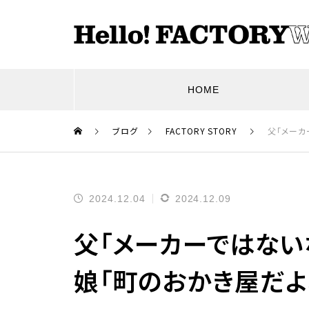
HOME
ブログ
FACTORY STORY
父「メーカ
血のつながりはなくとも、信
2024.12.04
2024.12.09
頼でつながれる。
父「メーカーではない
娘「町のおかき屋だよ
もはや、顧客側の人間ですね