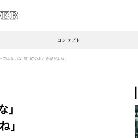
コンセプト
ーではないな」娘「町のおかき屋だよね」
FACTORY STORY
ものづくりの舞台裏
柔らかく、しなやかに。三鈴
陶器は決して割れない。
な」
ね」
産業車両用ホイールという“変