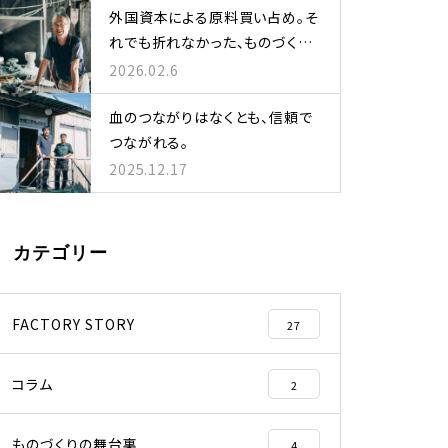
外国資本による原料買い占め。そ
せ。
れでも折れなかった、ものづくり
の執念。
2026.02.6
血のつながりはなくとも、信頼で
牛骨、蕎麦殻、割れ物･･･あ
つながれる。
らゆる廃材から陶食器をつく
2025.12.17
る、サステナビリティの最前
線
カテゴリー
エレベーターに彩りと高級感
をそえるニッチトップ企業の
FACTORY STORY
27
技術戦略とは？
コラム
2
ものづくりの舞台裏
4