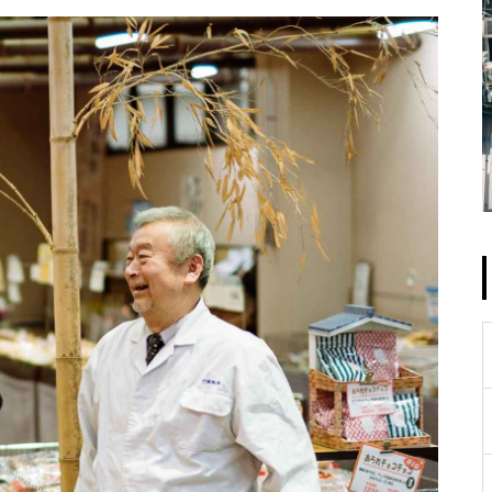
わらない”製品だからこその抜
群の安定感
採算度外視。ガラス材料の受
託製造会社が、 自社商品「み
るくがらす」にこだわる理由
とは？
性能の数値化で、木材の可能
性を広げる。