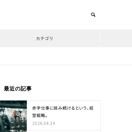
カテゴリ
五感を研ぎ澄ませ体験し、提
最近の記事
案する。共創の醍醐味。
赤字仕事に挑み続けるという、経
営戦略。
2026.04.14
薄膜加工技術で、世界を驚か