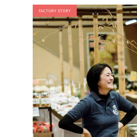
（笑）
FACTORY STORY
社長が変わらなければ、会社
は変わらない。
父「メーカーではないな」娘
「町のおかき屋だよね」