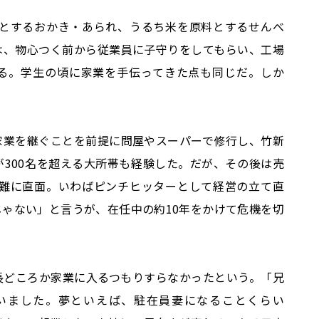
料とするおかき・あられ、うるち米を原料とするせんべ
は、物心つく前から従業員に子守りをしてもらい、工場
る。学生の頃に家業を手伝ってきた点も同じだ。しか
家業を継ぐことを前提に問屋やスーパーで修行し、竹新
300名を超える大所帯も経験した。だが、その後は売
営難に直面。いわばピンチヒッターとして経営の立て直
ゃない」と言うが、在任中の約10年をかけて危機を切
長どころか家業に入るつもりすらなかったという。「兄
いました。夢といえば、駐在員妻になることくらい