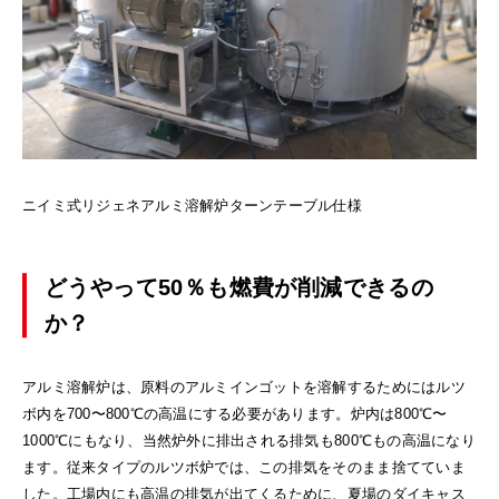
ニイミ式リジェネアルミ溶解炉ターンテーブル仕様
どうやって50％も燃費が削減できるの
か？
アルミ溶解炉は、原料のアルミインゴットを溶解するためにはルツ
ボ内を700〜800℃の高温にする必要があります。炉内は800℃〜
1000℃にもなり、当然炉外に排出される排気も800℃もの高温になり
ます。従来タイプのルツボ炉では、この排気をそのまま捨てていま
した。工場内にも高温の排気が出てくるために、夏場のダイキャス