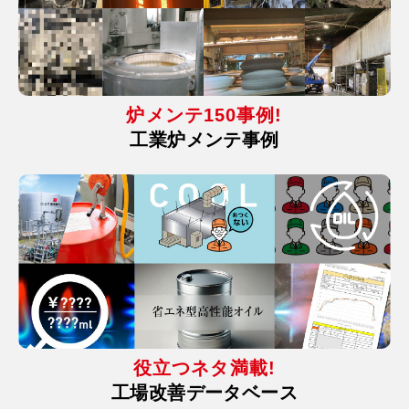
炉メンテ150事例!
工業炉メンテ事例
役立つネタ満載!
工場改善データベース