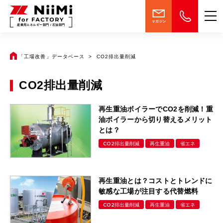
産業用エネルギー部門 / 石油部門
「工場改善」データベース
CO2排出量削減
CO2排出量削減
再生重油ボイラーでCO2を削減！
重
油ボイラーから切り替えるメリット
とは？
CO2排出量削減
再生重油
省エネ
再生重油とは？
コストとトレンドに
敏感な工場が注目する代替燃料
CO2排出量削減
再生重油
省エネ