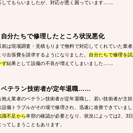
応してもらいましたが、対応が悪く困っています……
●
自分たちで修理したところ状況悪化
以前は現場調査・見積もりまで無料で対応してくれていた業者
より出張費を請求するようになりました。
自分たちで修理を試
かず
結果として設備の不良が増えてしまいました……
●
ベテラン技術者が定年退職……
お抱え業者のベテラン技術者が定年退職し、若い技術者が主担
は設備トラブルがその場で修理され、迅速に改善できていまし
知識不足から
本部の確認が必要となり、状況によっては2、3
なってしまうこともあります。