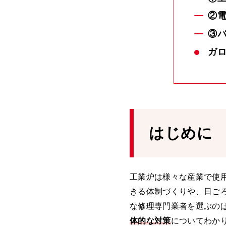
②
③
ガ
はじめに
工業炉は様々な産業で使
きる体制づくりや、日ご
な修理専門業者を選ぶの
体的な対策
についてわか