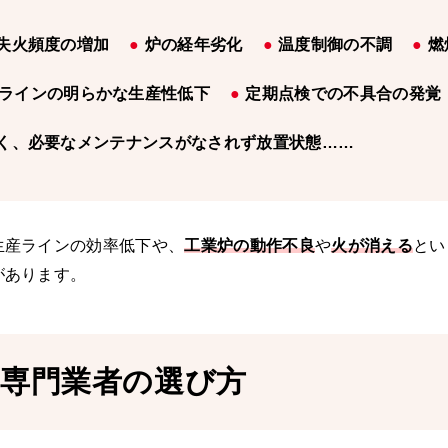
失火頻度の増加
炉の経年劣化
温度制御の不調
燃
ラインの明らかな生産性低下
定期点検での不具合の発覚
く、必要なメンテナンスがなされず放置状態……
生産ラインの効率低下や、
工業炉の動作不良
や
火が消える
とい
があります。
理専門業者の選び方