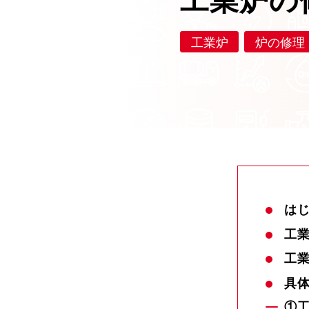
工業炉の
工業炉
炉の修理
は
工
工
具
①