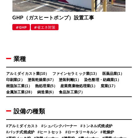
GHP（ガスヒートポンプ）設置工事
GHP
省エネ対策
業種
アルミダイカスト業(10）
ファインセラミック業(13）
医薬品業(1）
印刷業(2）
塗装乾燥業(67）
塗装剥離(1）
染色整理・紡織業(1）
樹脂加工業(1）
熱処理業(5）
産業廃棄物処理業(1）
窯業(17）
金属加工業(28）
鋳造業(6）
食品加工業(7）
設備の種類
#アルミダイカスト
#シュバンクバーナー
#トンネル式焼成炉
#バッチ式焼成炉
#ヒートセット
#ロータリーキルン
#乾燥炉