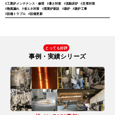
#工業炉メンテナンス・修理
#暑さ対策
#流動床炉
#災害対策
#熱風漏れ
#省エネ対策
#窯業炉新設
#築炉
#築炉工事
#設備トラブル
#設備更新
とっても好評
事例・実績シリーズ