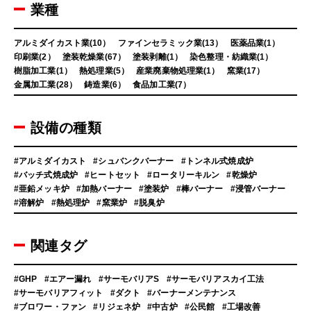
業種
アルミダイカスト業(10）
ファインセラミック業(13）
医薬品業(1）
印刷業(2）
塗装乾燥業(67）
塗装剥離(1）
染色整理・紡織業(1）
樹脂加工業(1）
熱処理業(5）
産業廃棄物処理業(1）
窯業(17）
金属加工業(28）
鋳造業(6）
食品加工業(7）
設備の種類
#アルミダイカスト
#シュバンクバーナー
#トンネル式焼成炉
#バッチ式焼成炉
#ヒートセット
#ロータリーキルン
#乾燥炉
#亜鉛メッキ炉
#加熱バーナー
#塗装炉
#棒バーナー
#浸管バーナー
#溶解炉
#熱処理炉
#窯業炉
#脱臭炉
関連タグ
#GHP
#エアー漏れ
#サーモバリアS
#サーモバリアスカイ工法
#サーモバリアフィット
#ダクト
#バーナーメンテナンス
#ブロワー・ファン
#リジェネ炉
#中古炉
#公民館
#工場改善