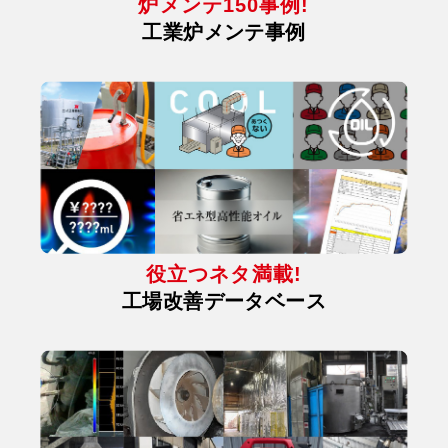
炉メンテ150事例!
工業炉メンテ事例
役立つネタ満載!
工場改善データベース