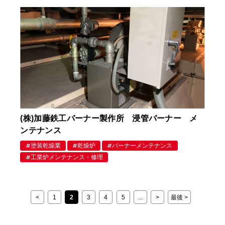
(株)加藤鉄工バーナー製作所 浸管バーナー メ
ンテナンス
塗装乾燥業
乾燥炉
バーナーメンテナンス
工業炉メンテナンス・修理
<
1
2
3
4
5
...
>
最後 >