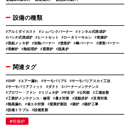
設備の種類
#アルミダイカスト
#シュバンクバーナー
#トンネル式焼成炉
#バッチ式焼成炉
#ヒートセット
#ロータリーキルン
#乾燥炉
#亜鉛メッキ炉
#加熱バーナー
#塗装炉
#棒バーナー
#浸管バーナー
#溶解炉
#熱処理炉
#窯業炉
#脱臭炉
関連タグ
#GHP
#エアー漏れ
#サーモバリアS
#サーモバリアスカイ工法
#サーモバリアフィット
#ダクト
#バーナーメンテナンス
#ブロワー・ファン
#リジェネ炉
#中古炉
#公民館
#工場改善
#工業炉メンテナンス・修理
#暑さ対策
#流動床炉
#災害対策
#熱風漏れ
#省エネ対策
#窯業炉新設
#築炉
#築炉工事
#設備トラブル
#設備更新
#乾燥炉