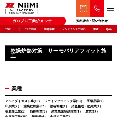
産業用エネルギー部門 / 石油部門
ガロプロ工業炉メンテ
資料請求・問い合わせ
TOP
サービスの特長
得意業種
メンテナンスの流れ
実績
Q&A
乾燥炉熱対策 サーモバリアフィット施
工
業種
アルミダイカスト業(10）
ファインセラミック業(13）
医薬品業(1）
印刷業(2）
塗装乾燥業(67）
塗装剥離(1）
染色整理・紡織業(1）
樹脂加工業(1）
熱処理業(5）
産業廃棄物処理業(1）
窯業(17）
金属加工業(28）
鋳造業(6）
食品加工業(7）